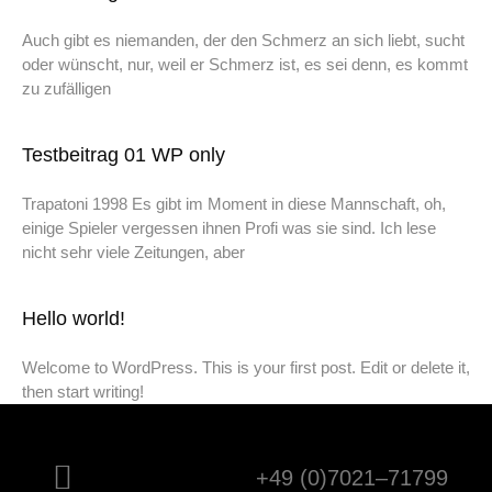
Auch gibt es niemanden, der den Schmerz an sich liebt, sucht
oder wünscht, nur, weil er Schmerz ist, es sei denn, es kommt
zu zufälligen
Testbeitrag 01 WP only
Trapatoni 1998 Es gibt im Moment in diese Mannschaft, oh,
einige Spieler vergessen ihnen Profi was sie sind. Ich lese
nicht sehr viele Zeitungen, aber
Hello world!
Welcome to WordPress. This is your first post. Edit or delete it,
then start writing!
+49 (0)7021–71799